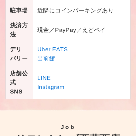
駐車場
近隣にコインパーキングあり
決済方
現金／PayPay／えどペイ
法
デリ
Uber EATS
バリー
出前館
店舗公
LINE
式
Instagram
SNS
Job